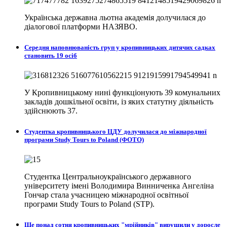
Українська державна льотна академія долучилася до
діалогової платформи НАЗЯВО.
Середня наповнюваність груп у кропивницьких дитячих садках
становить 19 осіб
У Кропивницькому нині функціонують 39 комунальних
закладів дошкільної освіти, із яких статутну діяльність
здійснюють 37.
Студентка кропивницького ЦДУ долучилася до міжнародної
програми Study Tours to Poland (ФОТО)
Студентка Центральноукраїнського державного
університету імені Володимира Винниченка Ангеліна
Гончар стала учасницею міжнародної освітньої
програми Study Tours to Poland (STP).
Ще понад сотня кропивницьких "мрійників" вирушили у доросле