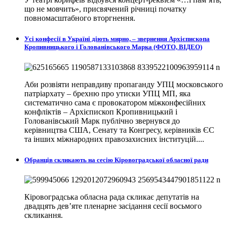
що не мовчить», присвячений річниці початку
повномасштабного вторгнення.
Усі конфесії в Україні діють мирно, – звернення Архієпископа
Кропивницького і Голованівського Марка (ФОТО, ВІДЕО)
Аби розвіяти неправдиву пропаганду УПЦ московського
патріархату – брехню про утиски УПЦ МП, яка
систематично сама є провокатором міжконфесійних
конфліктів – Архієпископ Кропивницький і
Голованівський Марк публічно звернувся до
керівництва США, Сенату та Конгресу, керівників ЄС
та інших міжнародних правозахисних інституцій....
Обранців скликають на сесію Кіровоградської обласної ради
Кіровоградська обласна рада скликає депутатів на
двадцять дев’яте пленарне засідання сесії восьмого
скликання.