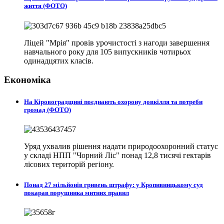
життя (ФОТО)
Ліцей "Мрія" провів урочистості з нагоди завершення
навчального року для 105 випускників чотирьох
одинадцятих класів.
Економіка
На Кіровоградщині поєднають охорону довкілля та потреби
громад (ФОТО)
Уряд ухвалив рішення надати природоохоронний статус
у складі НПП "Чорний Ліс" понад 12,8 тисячі гектарів
лісових територій регіону.
Понад 27 мільйонів гривень штрафу: у Кропивницькому суд
покарав порушника митних правил