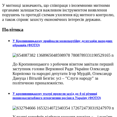
У митниці зазначають, що співпраця з іноземними митними
органами залишається важливим інструментом виявлення
порушень та протидії схемам ухилення від митного контролю,
а також сприяє захисту економічних інтересів держави.
Політика
У Кропивницькому приймали монопартійну делегацію народних
обранців (ФОТО)
До Кропивницького з робочим візитом завітали перший
заступник голови Верховної Ради України Олександр
Корнієнко та народні депутати Ігор Мурдій, Олександр
Дануца і Віталій Безгін: усі – "Слуги народу" за
політичною приналежністю.
У кропивницькому театрі провели захід до 4-ої річниці
повномасштабного вторгнення росіян в Україну (ФОТО)
У театрі корифеїв відбувся концерт-реквієм «…і пам’ять,