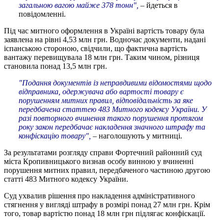
загальною вагою майже 378 тонн",
– йдеться в
повідомленні.
Під час митного оформлення в Україні вартість товару була
заявлена на рівні 4,53 млн грн. Водночас документи, надані
іспанською стороною, свідчили, що фактична вартість
вантажу перевищувала 18 млн грн. Таким чином, різниця
становила понад 13,5 млн грн.
"Подання документів із неправдивими відомостями щодо
відправника, одержувача або вартості товару є
порушенням митних правил, відповідальність за яке
передбачена статтею 483 Митного кодексу України. У
разі повторного вчинення такого порушення протягом
року закон передбачає накладення значного штрафу та
конфіскацію товару",
– наголошують у митниці.
За результатами розгляду справи Фортечний районний суд
міста Кропивницького визнав особу винною у вчиненні
порушення митних правил, передбаченого частиною другою
статті 483 Митного кодексу України.
Суд ухвалив рішення про накладення адміністративного
стягнення у вигляді штрафу в розмірі понад 27 млн грн. Крім
того, товар вартістю понад 18 млн грн підлягає конфіскації.