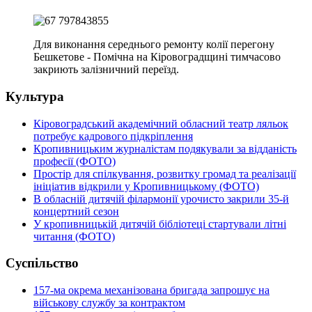
Для виконання середнього ремонту колії перегону
Бешкетове - Помічна на Кіровоградщині тимчасово
закриють залізничний переїзд.
Культура
Кіровоградський академічний обласний театр ляльок
потребує кадрового підкріплення
Кропивницьким журналістам подякували за відданість
професії (ФОТО)
Простір для спілкування, розвитку громад та реалізації
ініціатив відкрили у Кропивницькому (ФОТО)
В обласній дитячій філармонії урочисто закрили 35-й
концертний сезон
У кропивницькій дитячій бібліотеці стартували літні
читання (ФОТО)
Суспільство
157-ма окрема механізована бригада запрошує на
військову службу за контрактом