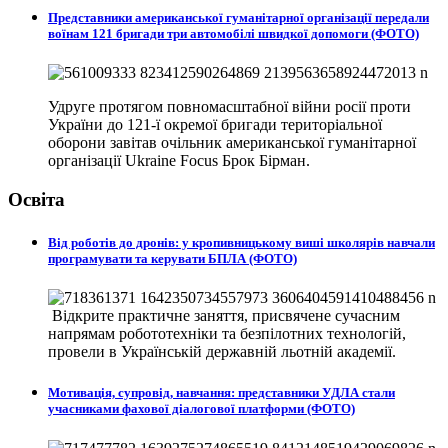
Представники американської гуманітарної організації передали
воїнам 121 бригади три автомобілі швидкої допомоги (ФОТО)
Удруге протягом повномасштабної війни росії проти
України до 121-ї окремої бригади територіальної
оборони завітав очільник американської гуманітарної
організації Ukraine Focus Брок Бірман.
Освіта
Від роботів до дронів: у кропивницькому виші школярів навчали
програмувати та керувати БПЛА (ФОТО)
Відкрите практичне заняття, присвячене сучасним
напрямам робототехніки та безпілотних технологій,
провели в
Українській державній льотній академії.
Мотивація, супровід, навчання: представники УДЛА стали
учасниками фахової діалогової платформи (ФОТО)