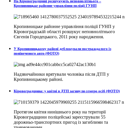
На Кіровоградщині розшукують неповнолітнього –
Кропивницьке районне управління поліції ГУНП
Кропивницьке районне управління поліції ГУНП у
Кіровоградській області розшукує неповнолітнього
Євгенія Городецького, 2011 року народження.
У Кропивницькому районі деблокували постраждалого із
понівеченого авто (ФОТО)
Надзвичайники врятували чоловіка після ДТП у
Кропивницькому районі.
Кіровоградщина: у квітні в ДТП загинули семеро осіб (ФОТО)
Протягом квітня нинішнього року на території
Кіровоградщини поліцейські зареєстрували 55
дорожньо-транспортних пригод із загиблими та
травмованими.