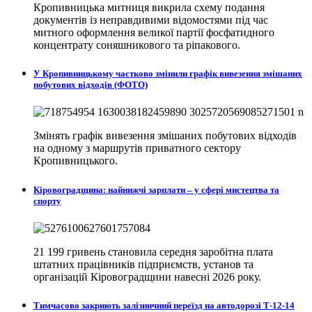
Кропивницька митниця викрила схему подання
документів із неправдивими відомостями під час
митного оформлення великої партії фосфатидного
концентрату соняшникового та ріпакового.
У Кропивницькому частково змінили графік вивезення змішаних
побутових відходів (ФОТО)
Змінять графік вивезення змішаних побутових відходів
на одному з маршрутів приватного сектору
Кропивницького.
Кіровоградщина: найнижчі зарплати – у сфері мистецтва та
спорту
21 199 гривень становила середня заробітна плата
штатних працівників підприємств, установ та
організацій Кіровоградщини навесні 2026 року.
Тимчасово закриють залізничний переїзд на автодорозі Т-12-14