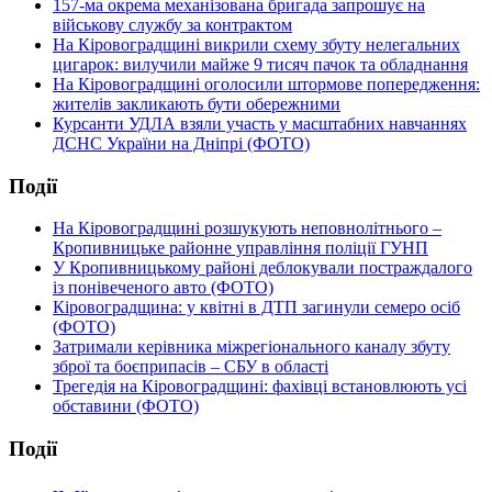
157-ма окрема механізована бригада запрошує на
військову службу за контрактом
На Кіровоградщині викрили схему збуту нелегальних
цигарок: вилучили майже 9 тисяч пачок та обладнання
На Кіровоградщині оголосили штормове попередження:
жителів закликають бути обережними
Курсанти УДЛА взяли участь у масштабних навчаннях
ДСНС України на Дніпрі (ФОТО)
Події
На Кіровоградщині розшукують неповнолітнього –
Кропивницьке районне управління поліції ГУНП
У Кропивницькому районі деблокували постраждалого
із понівеченого авто (ФОТО)
Кіровоградщина: у квітні в ДТП загинули семеро осіб
(ФОТО)
Затримали керівника міжрегіонального каналу збуту
зброї та боєприпасів – СБУ в області
Трегедія на Кіровоградщині: фахівці встановлюють усі
обставини (ФОТО)
Події