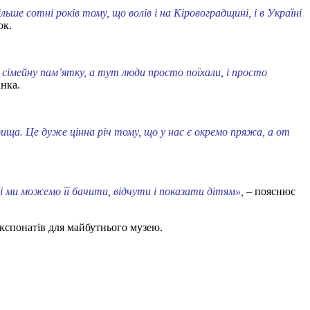
ьше сотні років тому, що волів і на Кіровоградщині, і в Україні
юк.
шу сімейну пам’ятку, а тут люди просто поїхали, і просто
інка.
рища. Це дуже цінна річ тому, що у нас є окремо пряжа, а от
і ми можемо її бачити, відчути і показати дітям»,
– пояснює
експонатів для майбутнього музею.