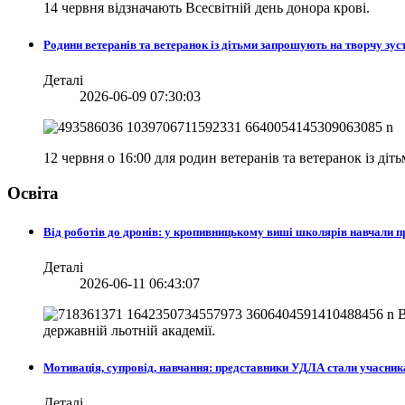
14 червня відзначають Всесвітній день донора крові.
Родини ветеранів та ветеранок із дітьми запрошують на творчу зуст
Деталі
2026-06-09 07:30:03
12 червня о 16:00 для родин ветеранів та ветеранок із діт
Освіта
Від роботів до дронів: у кропивницькому виші школярів навчали
Деталі
2026-06-11 06:43:07
В
державній льотній академії.
Мотивація, супровід, навчання: представники УДЛА стали учасни
Деталі