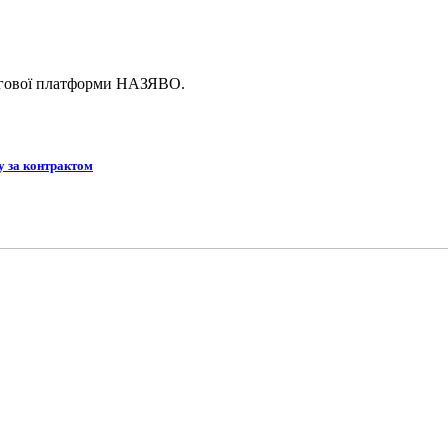
логової платформи НАЗЯВО.
у за контрактом