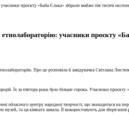
часники проєкту «Баба Єлька» зібрали майже пів тисячі експон
етнолабораторію: учасники проєкту «Баб
нолабораторію. Про це розповіла її завідувачка Світлана Листю
едицій. Їх за півтора роки було більше сорока. Учасники проєкту «
і обласного центру народної творчості, що знаходиться на пере
ти музей, та ця кімната замала. Її використовують для зберігання