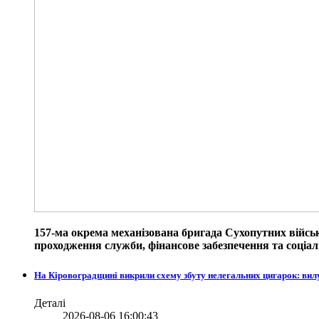
157-ма окрема механізована бригада Сухопутних війсь
проходження служби, фінансове забезпечення та соціаль
На Кіровоградщині викрили схему збуту нелегальних цигарок: вил
Деталі
2026-08-06 16:00:43