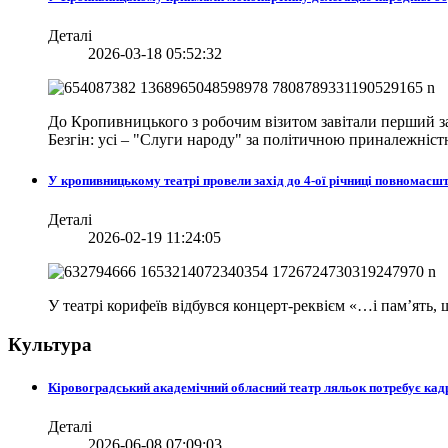
Деталі
2026-03-18 05:52:32
До Кропивницького з робочим візитом завітали перший за
Безгін: усі – "Слуги народу" за політичною приналежніст
У кропивницькому театрі провели захід до 4-ої річниці повномасш
Деталі
2026-02-19 11:24:05
У театрі корифеїв відбувся концерт-реквієм «…і пам’ять
Культура
Кіровоградський академічний обласний театр ляльок потребує кад
Деталі
2026-06-08 07:09:03