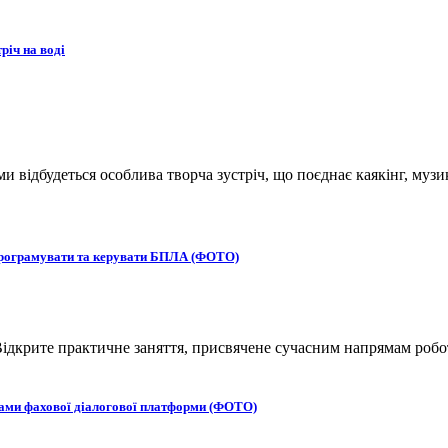
річ на воді
ьми відбудеться особлива творча зустріч, що поєднає каякінг, музи
 програмувати та керувати БПЛА (ФОТО)
ідкрите практичне заняття, присвячене сучасним напрямам робот
ками фахової діалогової платформи (ФОТО)