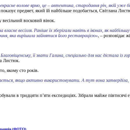
красне волове ярмо, це – автентика, стародавня річ, якій уже біл
 показує предмет, який їй найбільше подобається, Світлана Лист
 весільний восковий вінок.
а власне весілля. Раніше їх зберігали навіть в іконах, як найбіль
триня, яка вирішила зайнятися його реставрацією»
, – розповідає ж
лаговіщенську, її звати Галина, спеціально для нас дістала із го
на Листюк.
о, якому сто років.
гається, якщо активно використовувати. А тут вона затверділа, 
побували в тридцяти п’яти експедиціях. Зібрали майже півтисячі 
бранців (ФОТО)