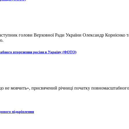
ступник голови Верховної Ради України Олександр Корнієнко та
ю.
табного вторгнення росіян в Україну (ФОТО)
, що не мовчить», присвячений річниці початку повномасштабног
рового підкріплення