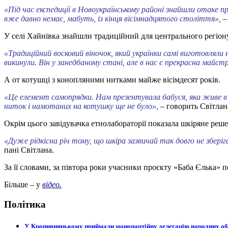
«Під час експедиції в Новоукраїнському районі знайшли отаке пре
вже давно немає, мабуть, із кінця вісімнадцятого століття»,
–
У селі Хайнівка знайшли традиційний для центрального регіону
«Традиційний восковий віночок, який українки самі виготовляли н
викинули. Він у занедбаному стані, але в нас є прекрасна майс
А от котушці з конопляними нитками майже вісімдесят років.
«Це елемент самопрядки. Нам презентувала бабуся, яка живе в Б
ниток і намотаних на котушку ще не було»,
– говорить Світла
Окрім цього завідувачка етнолабораторії показала шкіряне решет
«Дуже рідкісна річ тому, що шкіра зазвичай так довго не збері
пані Світлана.
За її словами, за півтора роки учасники проєкту «Баба Єлька» 
Більше – у
відео.
Політика
У Кропивницькому приймали монопартійну делегацію народних о