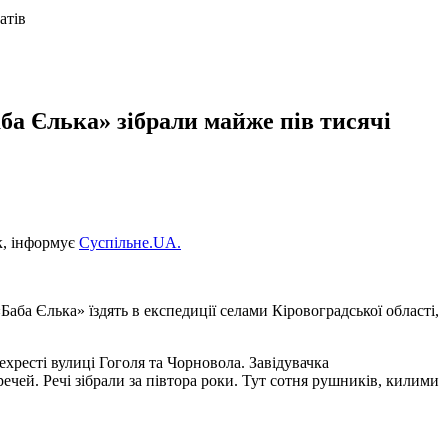
атів
а Єлька» зібрали майже пів тисячі
к, інформує
Суспільне.UA.
Баба Єлька» їздять в експедиції селами Кіровоградської області,
хресті вулиці Гоголя та Чорновола. Завідувачка
 речей. Речі зібрали за півтора роки. Тут сотня рушників, килими