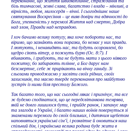
переконанні, що життя швидкоплинне, страждання та
біль тимчасові, земні слава, багатство і влада – мінливі, а
вірність, любов, милосердя – вічні. І сьогоднішнє наше
святкування Воскресіння – це вияв довіри та вдячності до
Бога, упевненість у перемозі Життя над смертю, Добра
над злом, Правди над неправдою.
І хоч бачимо велику потугу, яка хоче побороти нас, та
віримо, що зазнáють вони поразки, бо немає у них правди.
І лютують, і ненавидять нас, та будуть осоромлені, бо
щедро сіють вітер, а пожнуть бурю (Ос. 8:7). І
вбивають, і грабують, та не будуть мати з цього ніякого
пожитку, бо забирають тлінне, а Бог дарує нам
безсмертне, себе ж прирікають на вічну ганьбу. Зі
сльозами проводжаємо у засвіти своїх рідних, своїх
захисників, та маємо тверде переконання про майбутню
зустріч із ними біля престолу Божого.
Так багато того, що нас сьогодні лякає і пригнічує, та все
ж будемо сподіватися, що це передсвітанкова темрява,
якій не довго лишилося бути, і прийде ранок, і запанує мир
та злагода в Україні, і багато наших воїнів повернуться зі
знаменами перемоги до своїх близьких, і дитячим щебетом
наповняться українські сім’ї, і розквітне й оновиться наш
спільний дім, і українська велика родина буде жити в