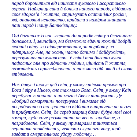
народ борониться від нашестя лукавого і жорстокого
ворога. Найкращі сини й доньки нашого народу, віддаючи
своє здоров’я і життя, стримують осатанілих росіян,
які, опановані ненавистю, прийшли з наміром знищити
наш народ і нашу Батьківщину.
Очі багатьох із нас звернені до народів світу з благанням
допомоги. І, звичайно, ми безмежно вдячні кожній добрій
людині світу за співпереживання, за турботу, за
підтримку. Але, на жаль, часто бачимо і байдужість,
нерозуміння та лукавство. У світі так багато лунає
пафосних слів про гідність людини, цінність її життя,
важливість справедливості, а так мало дій, які б ці слова
втілювали.
Нас дивує і шокує цей світ, у якому стільки промов про
Бога і віру в Нього, але так мало Бога. Світ, у якому Каїн
перебуває в пошані, а на могилі Авеля танцюють. Де
«добрий самарянин» повернувся і вимагає від
пограбованого та зраненого віддати витрачене на нього
із прибутком. Світ, де серед згарищ багач будує нові свої
комори, куди хоче розмістити не чесно зароблене, а
награбоване. Світ, у якому примарами тиняються
вершники апокáліпсису, чекаючи слушного часу, щоб
завдати смертельного удару людству…