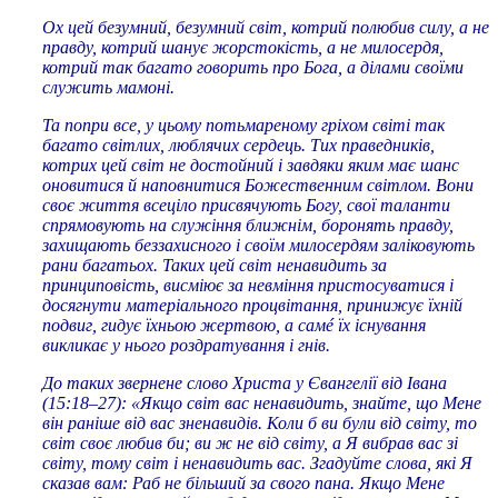
Ох цей безумний, безумний світ, котрий полюбив силу, а не
правду, котрий шанує жорстокість, а не милосердя,
котрий так багато говорить про Бога, а ділами своїми
служить мамоні.
Та попри все, у цьому потьмареному гріхом світі так
багато світлих, люблячих сердець. Тих праведників,
котрих цей світ не достойний і завдяки яким має шанс
оновитися й наповнитися Божественним світлом. Вони
своє життя всеціло присвячують Богу, свої таланти
спрямовують на служіння ближнім, боронять правду,
захищають беззахисного і своїм милосердям заліковують
рани багатьох. Таких цей світ ненавидить за
принциповість, висміює за невміння пристосуватися і
досягнути матеріального процвітання, принижує їхній
подвиг, гидує їхньою жертвою, а самé їх існування
викликає у нього роздратування і гнів.
До таких звернене слово Христа у Євангелії від Івана
(15:18–27): «Якщо світ вас ненавидить, знайте, що Мене
він раніше від вас зненавидів. Коли б ви були від світу, то
світ своє любив би; ви ж не від світу, а Я вибрав вас зі
світу, тому світ і ненавидить вас. Згадуйте слова, які Я
сказав вам: Раб не більший за свого пана. Якщо Мене