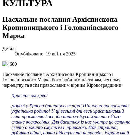
КУЛЬТУРА
Пасхальне послання Архієпископа
Кропивницького і Голованівського
Марка
Деталі
Опубліковано: 19 квітня 2025
Пасхальне послання Архієпископа Кропивницького і
Голованівського Марка боголюбивим пастирям, чесному
чернецтву та всім православним вірним Кіровоградщини.
Христос воскрес!
Дорогі у Христі браття і сестри! Шановна православна
українська родино! У ці весняні дні весь християнський
світ прославляє Господа нашого Ісуса Христа і Його
славне воскресіння. Для багатьох із нас укотре це величне
свято оповито смутком і тривогою. Йде страшна,
руйнівна війна, повна підступу та неправди. Український