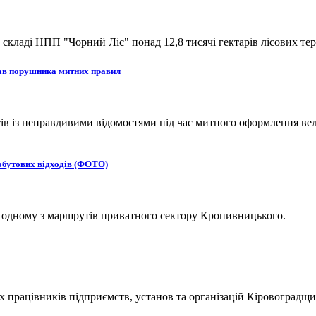
кладі НПП "Чорний Ліс" понад 12,8 тисячі гектарів лісових тер
рав порушника митних правил
 із неправдивими відомостями під час митного оформлення вел
обутових відходів (ФОТО)
а одному з маршрутів приватного сектору Кропивницького.
х працівників підприємств, установ та організацій Кіровоградщи