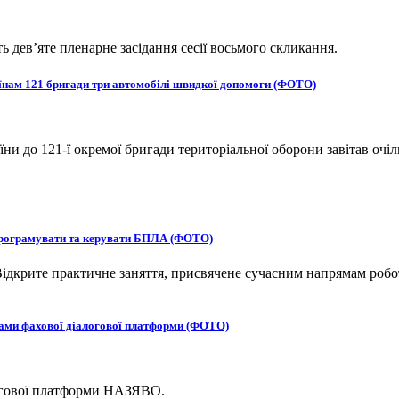
ь дев’яте пленарне засідання сесії восьмого скликання.
оїнам 121 бригади три автомобілі швидкої допомоги (ФОТО)
и до 121-ї окремої бригади територіальної оборони завітав очіл
 програмувати та керувати БПЛА (ФОТО)
ідкрите практичне заняття, присвячене сучасним напрямам робот
ками фахової діалогової платформи (ФОТО)
логової платформи НАЗЯВО.