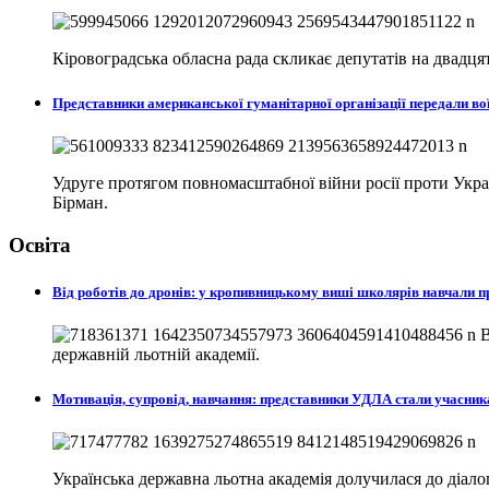
Кіровоградська обласна рада скликає депутатів на двадцят
Представники американської гуманітарної організації передали в
Удруге протягом повномасштабної війни росії проти Україн
Бірман.
Освіта
Від роботів до дронів: у кропивницькому виші школярів навчали
В
державній льотній академії.
Мотивація, супровід, навчання: представники УДЛА стали учасни
Українська державна льотна академія долучилася до діа