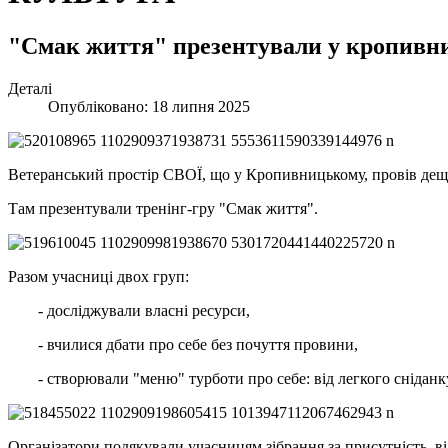
"Смак життя" презентували у кропивн
Деталі
Опубліковано: 18 липня 2025
Ветеранський простір СВОЇ, що у Кропивницькому, провів дещ
Там презентували тренінг-гру "Смак життя".
Разом учасниці двох груп:
- досліджували власні ресурси,
- вчилися дбати про себе без почуття провини,
- створювали "меню" турботи про себе: від легкого сніданку
Організатори подякували учасницям зібрання за присутність, від