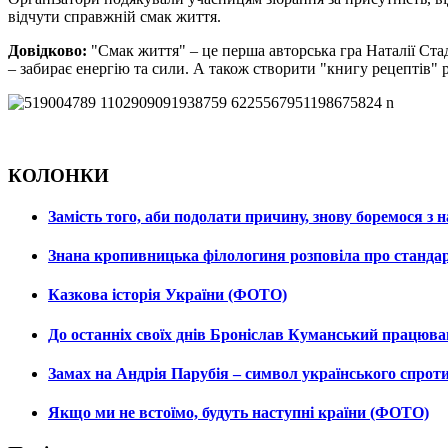
відчути справжній смак життя.
Довідково:
"Смак життя" – це перша авторська гра Наталії Ста
– забирає енергію та сили. А також створити "книгу рецептів" р
КОЛОНКИ
Замість того, аби подолати причину, знову боремося з
Знана кропивницька філологиня розповіла про станда
Казкова історія України (ФОТО)
До останніх своїх днів Броніслав Куманський працюв
Замах на Андрія Парубія – символ українського спро
Якщо ми не встоїмо, будуть наступні країни (ФОТО)