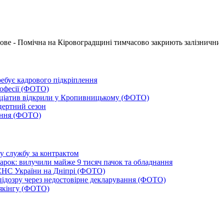
ове - Помічна на Кіровоградщині тимчасово закриють залізнични
ебує кадрового підкріплення
рофесії (ФОТО)
ініціатив відкрили у Кропивницькому (ФОТО)
цертний сезон
тання (ФОТО)
ву службу за контрактом
арок: вилучили майже 9 тисяч пачок та обладнання
СНС України на Дніпрі (ФОТО)
ідозру через недостовірне декларування (ФОТО)
аякінгу (ФОТО)