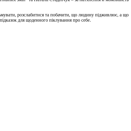
льмувати, розслабитися та побачити, що людину підживлює, а що
х підказок для щоденного піклування про себе.