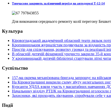
Тимчасово закриють залізничний переїзд на автодорозі Т-12-14
Для виконання середнього ремонту колії перегону Бешкет
Культура
Кіровоградський академічний обласний театр ляльок потр
Кропивницьким журналістам подякували за відданість п
Простір для спілкування, розвитку громад та реалізації 
В обласній дитячій філармонії урочисто закрили 35-й кон
У кропивницькій дитячій бібліотеці стартували літні чи
Суспільство
157-ма окрема механізована бригада запрошує на військо
На Кіровоградщині викрили схему збуту нелегальних циг
Курсанти УДЛА взяли участь у масштабних навчаннях Д
Начальнику відділу РТЦК на Кіровоградщині оголосили п
Захисники, які проходять лікування, спробували себе у к
Події