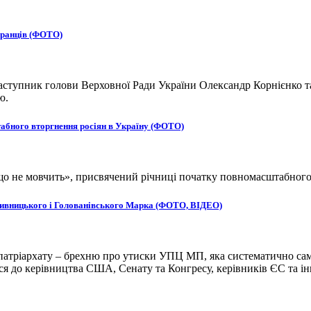
бранців (ФОТО)
ступник голови Верховної Ради України Олександр Корнієнко та
ю.
табного вторгнення росіян в Україну (ФОТО)
, що не мовчить», присвячений річниці початку повномасштабног
ропивницького і Голованівського Марка (ФОТО, ВІДЕО)
атріархату – брехню про утиски УПЦ МП, яка систематично сам
 до керівництва США, Сенату та Конгресу, керівників ЄС та ін