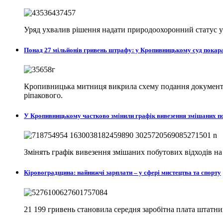
Уряд ухвалив рішення надати природоохоронний статус у с
Понад 27 мільйонів гривень штрафу: у Кропивницькому суд пока
Кропивницька митниця викрила схему подання документів
ріпакового.
У Кропивницькому частково змінили графік вивезення змішаних п
Змінять графік вивезення змішаних побутових відходів н
Кіровоградщина: найнижчі зарплати – у сфері мистецтва та спорту
21 199 гривень становила середня заробітна плата штатни