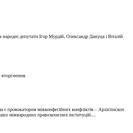
 народні депутати Ігор Мурдій, Олександр Дануца і Віталій
о вторгнення.
а є провокатором міжконфесійних конфліктів – Архієпископ
ших міжнародних правозахисних інституцій....