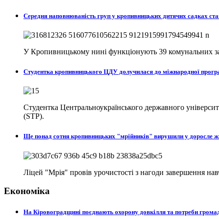
Середня наповнюваність груп у кропивницьких дитячих садках ста
У Кропивницькому нині функціонують 39 комунальних закл
Студентка кропивницького ЦДУ долучилася до міжнародної програ
Студентка Центральноукраїнського державного університе
(STP).
Ще понад сотня кропивницьких "мрійників" вирушили у доросле 
Ліцей "Мрія" провів урочистості з нагоди завершення на
Економіка
На Кіровоградщині поєднають охорону довкілля та потреби гром