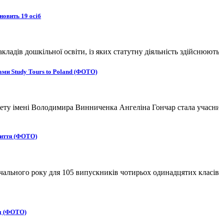
новить 19 осіб
адів дошкільної освіти, із яких статутну діяльність здійснюють
ми Study Tours to Poland (ФОТО)
ту імені Володимира Винниченка Ангеліна Гончар стала учасниц
життя (ФОТО)
вчального року для 105 випускників чотирьох одинадцятих класів
ад (ФОТО)