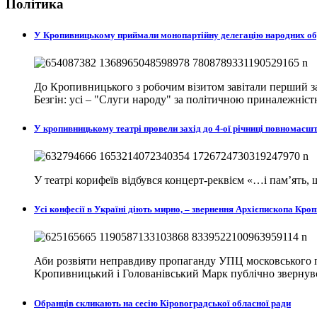
Політика
У Кропивницькому приймали монопартійну делегацію народних о
До Кропивницького з робочим візитом завітали перший за
Безгін: усі – "Слуги народу" за політичною приналежніст
У кропивницькому театрі провели захід до 4-ої річниці повномасш
У театрі корифеїв відбувся концерт-реквієм «…і пам’ять
Усі конфесії в Україні діють мирно, – звернення Архієпископа К
Аби розвіяти неправдиву пропаганду УПЦ московського п
Кропивницький і Голованівський Марк публічно звернувся
Обранців скликають на сесію Кіровоградської обласної ради