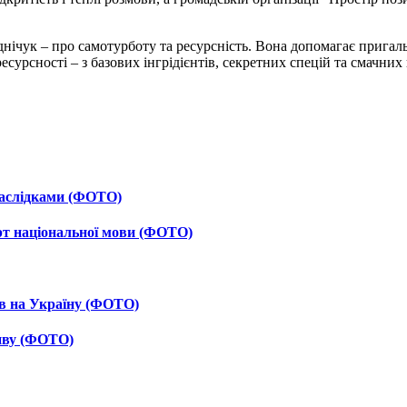
днічук – про самотурботу та ресурсність. Вона допомагає прига
есурсності – з базових інгрідієнтів, секретних спецій та смачни
 наслідками (ФОТО)
рт національної мови (ФОТО)
ав на Україну (ФОТО)
тиву (ФОТО)