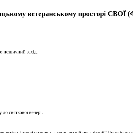
ицькому ветеранському просторі СВОЇ 
о незвичний захід.
 до святкової вечері.
критість і теплі розмови, а громадській організації “Простір по