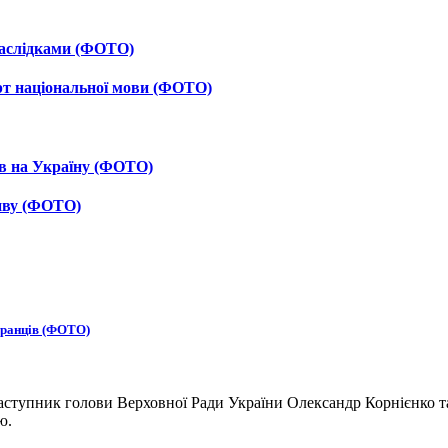
 наслідками (ФОТО)
рт національної мови (ФОТО)
ав на Україну (ФОТО)
тиву (ФОТО)
бранців (ФОТО)
ступник голови Верховної Ради України Олександр Корнієнко та
ю.