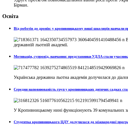
Бірман.
Освіта
Від роботів до дронів: у кропивницькому виші школярів навчали
В
державній льотній академії.
Мотивація, супровід, навчання: представники УДЛА стали учасни
Українська державна льотна академія долучилася до діа
Середня наповнюваність груп у кропивницьких дитячих садках ста
У Кропивницькому нині функціонують 39 комунальних закл
Студентка кропивницького ЦДУ долучилася до міжнародної програ