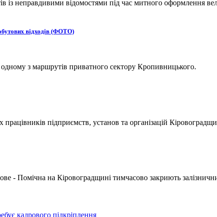
 із неправдивими відомостями під час митного оформлення вел
обутових відходів (ФОТО)
а одному з маршрутів приватного сектору Кропивницького.
х працівників підприємств, установ та організацій Кіровоградщи
ове - Помічна на Кіровоградщині тимчасово закриють залізнични
ебує кадрового підкріплення