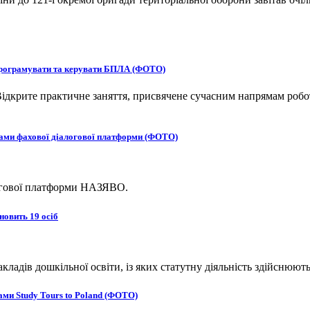
 програмувати та керувати БПЛА (ФОТО)
ідкрите практичне заняття, присвячене сучасним напрямам робот
ками фахової діалогової платформи (ФОТО)
логової платформи НАЗЯВО.
новить 19 осіб
адів дошкільної освіти, із яких статутну діяльність здійснюють
ми Study Tours to Poland (ФОТО)