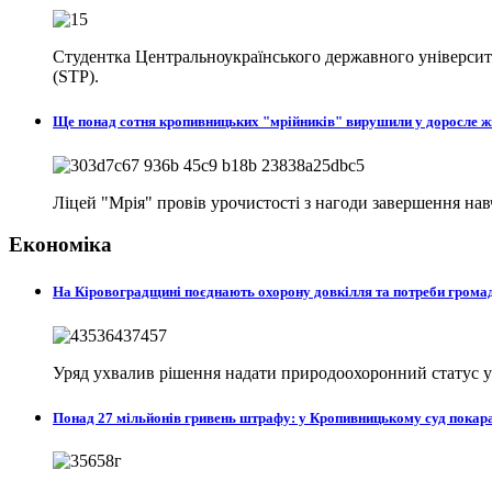
Студентка Центральноукраїнського державного університе
(STP).
Ще понад сотня кропивницьких "мрійників" вирушили у доросле 
Ліцей "Мрія" провів урочистості з нагоди завершення на
Економіка
На Кіровоградщині поєднають охорону довкілля та потреби гром
Уряд ухвалив рішення надати природоохоронний статус у с
Понад 27 мільйонів гривень штрафу: у Кропивницькому суд пока