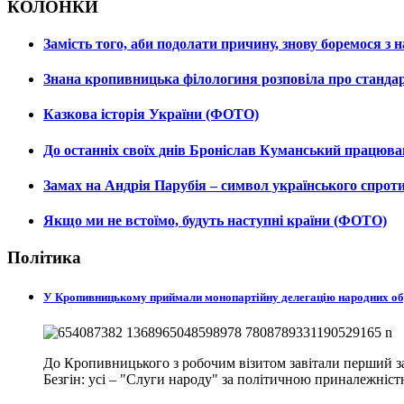
КОЛОНКИ
Замість того, аби подолати причину, знову боремося з
Знана кропивницька філологиня розповіла про станда
Казкова історія України (ФОТО)
До останніх своїх днів Броніслав Куманський працюв
Замах на Андрія Парубія – символ українського спро
Якщо ми не встоїмо, будуть наступні країни (ФОТО)
Політика
У Кропивницькому приймали монопартійну делегацію народних о
До Кропивницького з робочим візитом завітали перший за
Безгін: усі – "Слуги народу" за політичною приналежніст