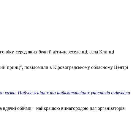
 віку, серед яких були й діти-переселенці, села Клинці
ький принц", повідомили в Кіровоградському обласному Центрі
и казки. Найуважніших та найкмітливіших учасників очікували
 та вдячні обійми – найкращою винагородою для організаторів