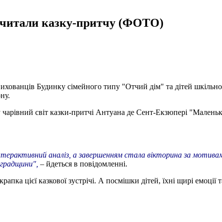
 читали казку-притчу (ФОТО)
ихованців Будинку сімейного типу "Отчий дім" та дітей шкільного
ну.
у чарівний світ казки-притчі Антуана де Сент-Екзюпері "Мален
терактивний аналіз, а завершенням стала вікторина за мотивам
оградщини",
– йдеться в повідомленні.
пка цієї казкової зустрічі. А посмішки дітей, їхні щирі емоції