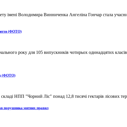
ту імені Володимира Винниченка Ангеліна Гончар стала учасниц
життя (ФОТО)
вчального року для 105 випускників чотирьох одинадцятих класів
ад (ФОТО)
кладі НПП "Чорний Ліс" понад 12,8 тисячі гектарів лісових тер
рав порушника митних правил