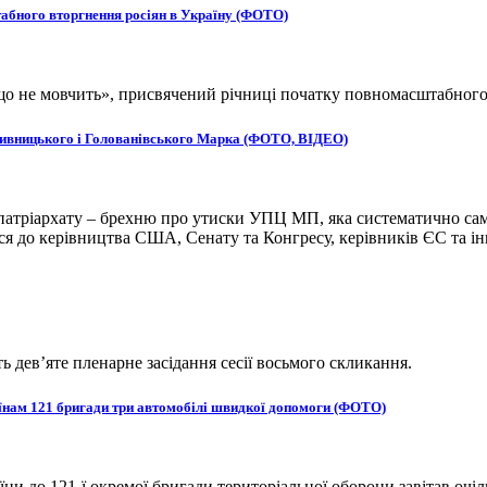
табного вторгнення росіян в Україну (ФОТО)
, що не мовчить», присвячений річниці початку повномасштабног
ропивницького і Голованівського Марка (ФОТО, ВІДЕО)
атріархату – брехню про утиски УПЦ МП, яка систематично сам
 до керівництва США, Сенату та Конгресу, керівників ЄС та ін
ь дев’яте пленарне засідання сесії восьмого скликання.
оїнам 121 бригади три автомобілі швидкої допомоги (ФОТО)
и до 121-ї окремої бригади територіальної оборони завітав очіл