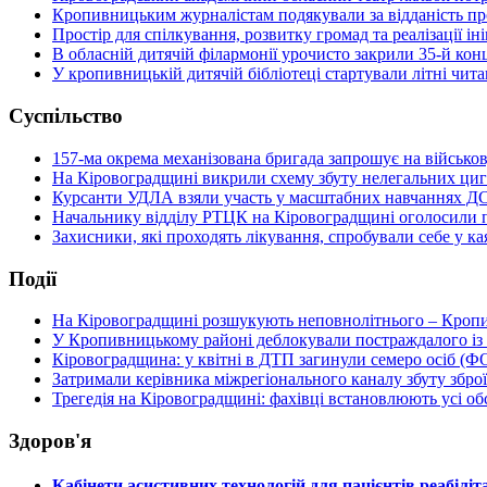
Кропивницьким журналістам подякували за відданість п
Простір для спілкування, розвитку громад та реалізації 
В обласній дитячій філармонії урочисто закрили 35-й кон
У кропивницькій дитячій бібліотеці стартували літні чи
Суспільство
157-ма окрема механізована бригада запрошує на військо
На Кіровоградщині викрили схему збуту нелегальних циг
Курсанти УДЛА взяли участь у масштабних навчаннях Д
Начальнику відділу РТЦК на Кіровоградщині оголосили п
Захисники, які проходять лікування, спробували себе у к
Події
На Кіровоградщині розшукують неповнолітнього – Кропи
У Кропивницькому районі деблокували постраждалого із
Кіровоградщина: у квітні в ДТП загинули семеро осіб (
Затримали керівника міжрегіонального каналу збуту зброї
Трегедія на Кіровоградщині: фахівці встановлюють усі 
Здоров'я
Кабінети асистивних технологій для пацієнтів реабілі