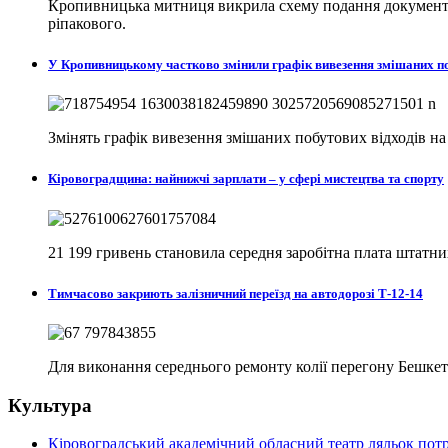
Кропивницька митниця викрила схему подання документів
ріпакового.
У Кропивницькому частково змінили графік вивезення змішаних п
Змінять графік вивезення змішаних побутових відходів н
Кіровоградщина: найнижчі зарплати – у сфері мистецтва та спорту
21 199 гривень становила середня заробітна плата штатни
Тимчасово закриють залізничний переїзд на автодорозі Т-12-14
Для виконання середнього ремонту колії перегону Бешкет
Культура
Кіровоградський академічний обласний театр ляльок потр