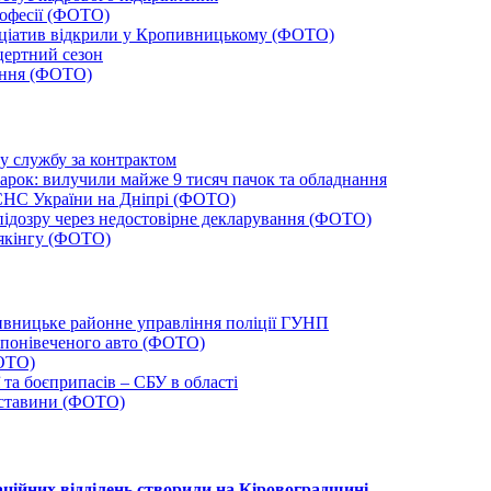
рофесії (ФОТО)
ініціатив відкрили у Кропивницькому (ФОТО)
цертний сезон
тання (ФОТО)
ву службу за контрактом
арок: вилучили майже 9 тисяч пачок та обладнання
СНС України на Дніпрі (ФОТО)
ідозру через недостовірне декларування (ФОТО)
аякінгу (ФОТО)
вницьке районне управління поліції ГУНП
 понівеченого авто (ФОТО)
ФОТО)
 та боєприпасів – СБУ в області
обставини (ФОТО)
таційних відділень створили на Кіровоградщині