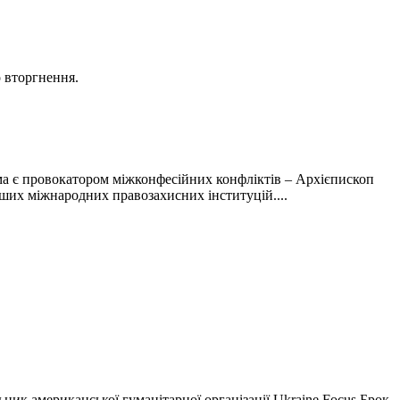
о вторгнення.
а є провокатором міжконфесійних конфліктів – Архієпископ
ших міжнародних правозахисних інституцій....
ьник американської гуманітарної організації Ukraine Focus Брок