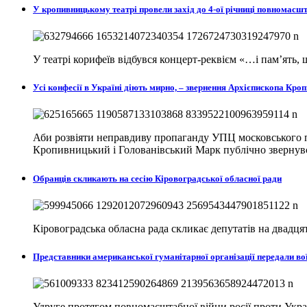
У кропивницькому театрі провели захід до 4-ої річниці повномасш
У театрі корифеїв відбувся концерт-реквієм «…і пам’ять
Усі конфесії в Україні діють мирно, – звернення Архієпископа К
Аби розвіяти неправдиву пропаганду УПЦ московського п
Кропивницький і Голованівський Марк публічно звернувся
Обранців скликають на сесію Кіровоградської обласної ради
Кіровоградська обласна рада скликає депутатів на двадцят
Представники американської гуманітарної організації передали в
Удруге протягом повномасштабної війни росії проти Україн