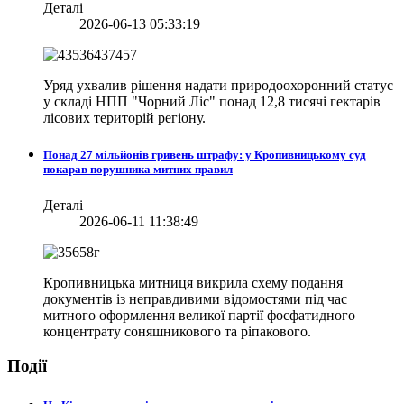
Деталі
2026-06-13 05:33:19
Уряд ухвалив рішення надати природоохоронний статус
у складі НПП "Чорний Ліс" понад 12,8 тисячі гектарів
лісових територій регіону.
Понад 27 мільйонів гривень штрафу: у Кропивницькому суд
покарав порушника митних правил
Деталі
2026-06-11 11:38:49
Кропивницька митниця викрила схему подання
документів із неправдивими відомостями під час
митного оформлення великої партії фосфатидного
концентрату соняшникового та ріпакового.
Події