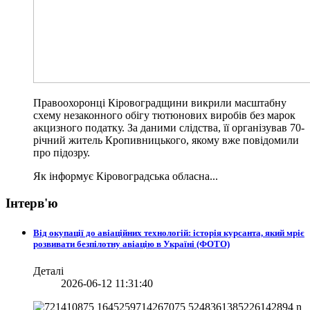
Правоохоронці Кіровоградщини викрили масштабну
схему незаконного обігу тютюнових виробів без марок
акцизного податку. За даними слідства, її організував 70-
річний житель Кропивницького, якому вже повідомили
про підозру.
Як інформує Кіровоградська обласна...
Інтерв'ю
Від окупації до авіаційних технологій: історія курсанта, який мріє
розвивати безпілотну авіацію в Україні (ФОТО)
Деталі
2026-06-12 11:31:40