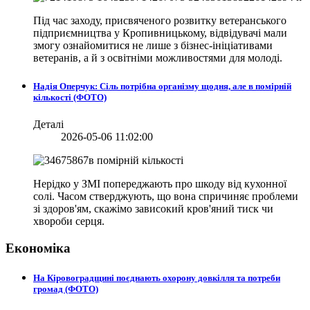
Під час заходу, присвяченого розвитку ветеранського
підприємництва у Кропивницькому, відвідувачі мали
змогу ознайомитися не лише з бізнес-ініціативами
ветеранів, а й з освітніми можливостями для молоді.
Надія Оперчук: Сіль потрібна організму щодня, але в помірній
кількості (ФОТО)
Деталі
2026-05-06 11:02:00
Нерідко у ЗМІ попереджають про шкоду від кухонної
солі. Часом стверджують, що вона спричиняє проблеми
зі здоров'ям, скажімо зависокий кров'яний тиск чи
хвороби серця.
Економіка
На Кіровоградщині поєднають охорону довкілля та потреби
громад (ФОТО)