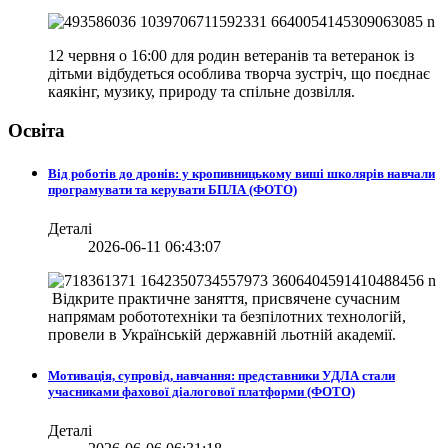
12 червня о 16:00 для родин ветеранів та ветеранок із
дітьми відбудеться особлива творча зустріч, що поєднає
каякінг, музику, природу та спільне дозвілля.
Освіта
Від роботів до дронів: у кропивницькому виші школярів навчали
програмувати та керувати БПЛА (ФОТО)
Деталі
2026-06-11 06:43:07
Відкрите практичне заняття, присвячене сучасним
напрямам робототехніки та безпілотних технологій,
провели в
Українській державній льотній академії.
Мотивація, супровід, навчання: представники УДЛА стали
учасниками фахової діалогової платформи (ФОТО)
Деталі