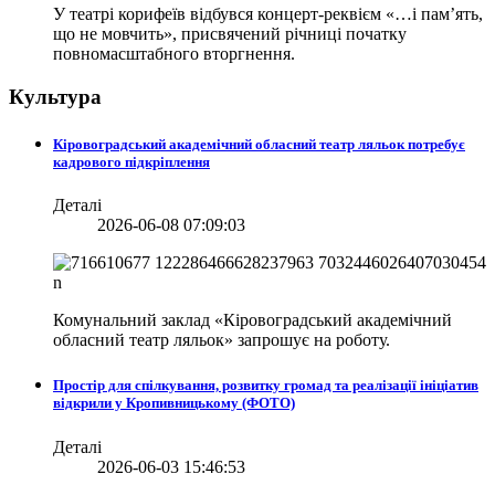
У театрі корифеїв відбувся концерт-реквієм «…і пам’ять,
що не мовчить», присвячений річниці початку
повномасштабного вторгнення.
Культура
Кіровоградський академічний обласний театр ляльок потребує
кадрового підкріплення
Деталі
2026-06-08 07:09:03
Комунальний заклад «Кіровоградський академічний
обласний театр ляльок» запрошує на роботу.
Простір для спілкування, розвитку громад та реалізації ініціатив
відкрили у Кропивницькому (ФОТО)
Деталі
2026-06-03 15:46:53