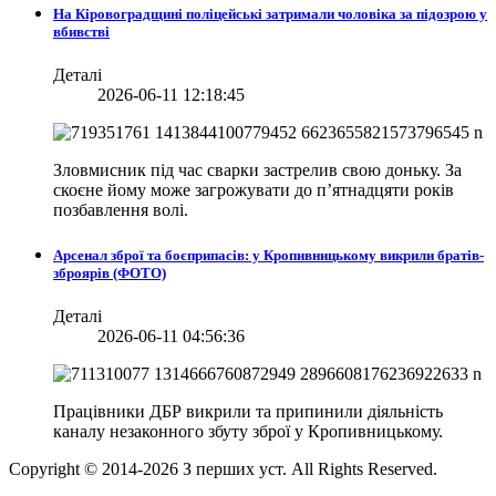
На Кіровоградщині поліцейські затримали чоловіка за підозрою у
вбивстві
Деталі
2026-06-11 12:18:45
Зловмисник під час сварки застрелив свою доньку. За
скоєне йому може загрожувати до п’ятнадцяти років
позбавлення волі.
Арсенал зброї та боєприпасів: у Кропивницькому викрили братів-
зброярів (ФОТО)
Деталі
2026-06-11 04:56:36
Працівники ДБР викрили та припинили діяльність
каналу незаконного збуту зброї у Кропивницькому.
Copyright © 2014-
2026
З перших уст. All Rights Reserved.