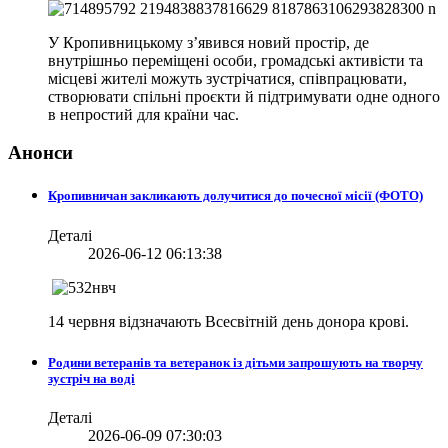
У Кропивницькому з’явився новий простір, де
внутрішньо переміщені особи, громадські активісти та
місцеві жителі можуть зустрічатися, співпрацювати,
створювати спільні проєкти й підтримувати одне одного
в непростий для країни час.
Анонси
Кропивничан закликають долучитися до почесної місії (ФОТО)
Деталі
2026-06-12 06:13:38
14 червня відзначають Всесвітній день донора крові.
Родини ветеранів та ветеранок із дітьми запрошують на творчу
зустріч на воді
Деталі
2026-06-09 07:30:03