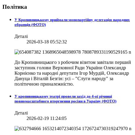
Політика
У Кропивницькому приймали монопартійну делегацію народних
обранців (ФОТО)
Деталі
2026-03-18 05:52:32
До Кропивницького з робочим візитом завітали перший
заступник голови Верховної Ради України Олександр
Корнієнко та народні депутати Ігор Мурдій, Олександр
Дануца і Віталій Безгін: усі – "Слуги народу" за
політичною приналежністю.
У кропивницькому театрі провели захід до 4-ої річниці
повномасштабного вторгнення росіян в Україну (ФОТО)
Деталі
2026-02-19 11:24:05