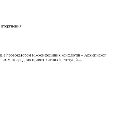
о вторгнення.
а є провокатором міжконфесійних конфліктів – Архієпископ
ших міжнародних правозахисних інституцій....