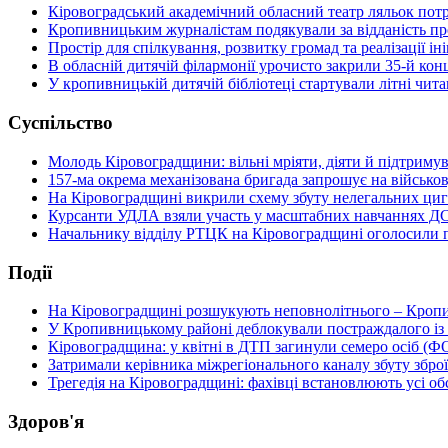
Кіровоградський академічний обласний театр ляльок потр
Кропивницьким журналістам подякували за відданість п
Простір для спілкування, розвитку громад та реалізації 
В обласній дитячій філармонії урочисто закрили 35-й кон
У кропивницькій дитячій бібліотеці стартували літні чи
Суспільство
Молодь Кіровоградщини: вільні мріяти, діяти й підтримув
157-ма окрема механізована бригада запрошує на військо
На Кіровоградщині викрили схему збуту нелегальних циг
Курсанти УДЛА взяли участь у масштабних навчаннях Д
Начальнику відділу РТЦК на Кіровоградщині оголосили п
Події
На Кіровоградщині розшукують неповнолітнього – Кропи
У Кропивницькому районі деблокували постраждалого із
Кіровоградщина: у квітні в ДТП загинули семеро осіб (
Затримали керівника міжрегіонального каналу збуту зброї
Трегедія на Кіровоградщині: фахівці встановлюють усі 
Здоров'я