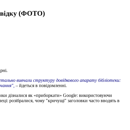
озвідку (ФОТО)
рні.
тально вивчали структуру довідкового апарату бібліотеки:
вчання",
– йдеться в повідомленні.
ники дізналися як «приборкати» Google: використовуючи
еці: розібралися, чому "кричущі" заголовки часто вводять в