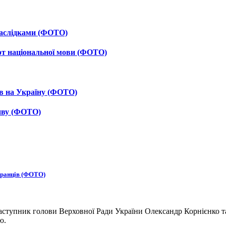
 наслідками (ФОТО)
рт національної мови (ФОТО)
ав на Україну (ФОТО)
тиву (ФОТО)
бранців (ФОТО)
ступник голови Верховної Ради України Олександр Корнієнко та
ю.