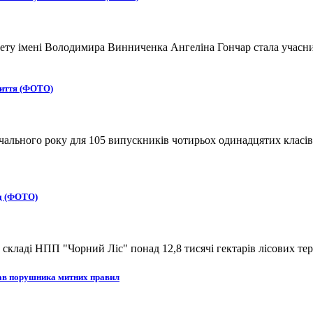
ту імені Володимира Винниченка Ангеліна Гончар стала учасниц
життя (ФОТО)
вчального року для 105 випускників чотирьох одинадцятих класів
ад (ФОТО)
кладі НПП "Чорний Ліс" понад 12,8 тисячі гектарів лісових тер
рав порушника митних правил