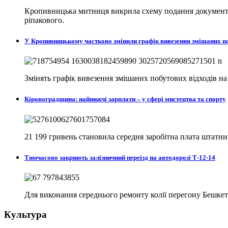
Кропивницька митниця викрила схему подання документів
ріпакового.
У Кропивницькому частково змінили графік вивезення змішаних п
Змінять графік вивезення змішаних побутових відходів н
Кіровоградщина: найнижчі зарплати – у сфері мистецтва та спорту
21 199 гривень становила середня заробітна плата штатни
Тимчасово закриють залізничний переїзд на автодорозі Т-12-14
Для виконання середнього ремонту колії перегону Бешкет
Культура