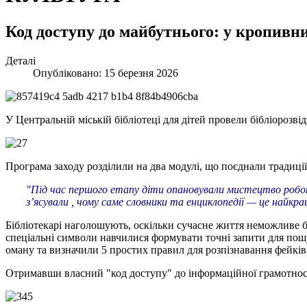
Код доступу до майбутнього: у кропивн
Деталі
Опубліковано: 15 березня 2026
У Центральній міській бібліотеці для дітей провели бібліорозві
Програма заходу розділили на два модулі, що поєднали традиції та
"Під час першого етапу діти опановували мистецтво робо
з’ясували , чому саме словники та енциклопедії — це найкр
Бібліотекарі наголошують, оскільки сучасне життя неможливе 
спеціальні символи навчилися формувати точні запити для пошук
оману та визначили 5 простих правил для розпізнавання фейків 
Отримавши власний "код доступу" до інформаційної грамотност