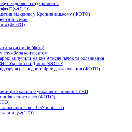
ебує кадрового підкріплення
рофесії (ФОТО)
ініціатив відкрили у Кропивницькому (ФОТО)
цертний сезон
тання (ФОТО)
ати захисників (фото)
ву службу за контрактом
арок: вилучили майже 9 тисяч пачок та обладнання
СНС України на Дніпрі (ФОТО)
ідозру через недостовірне декларування (ФОТО)
вницьке районне управління поліції ГУНП
 понівеченого авто (ФОТО)
ФОТО)
 та боєприпасів – СБУ в області
обставини (ФОТО)