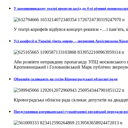
У кропивницькому театрі провели захід до 4-ої річниці повномасш
У театрі корифеїв відбувся концерт-реквієм «…і пам’ять
Усі конфесії в Україні діють мирно, – звернення Архієпископа К
Аби розвіяти неправдиву пропаганду УПЦ московського п
Кропивницький і Голованівський Марк публічно звернувся
Обранців скликають на сесію Кіровоградської обласної ради
Кіровоградська обласна рада скликає депутатів на двадцят
Представники американської гуманітарної організації передали в