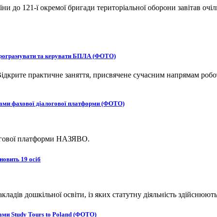
и до 121-ї окремої бригади територіальної оборони завітав очіл
 програмувати та керувати БПЛА (ФОТО)
ідкрите практичне заняття, присвячене сучасним напрямам робот
ками фахової діалогової платформи (ФОТО)
логової платформи НАЗЯВО.
новить 19 осіб
адів дошкільної освіти, із яких статутну діяльність здійснюють
ми Study Tours to Poland (ФОТО)