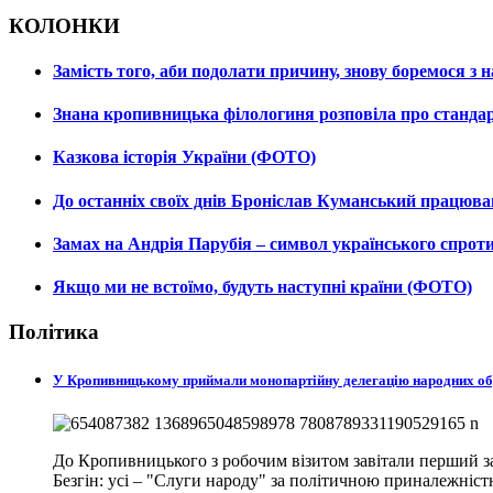
КОЛОНКИ
Замість того, аби подолати причину, знову боремося з
Знана кропивницька філологиня розповіла про станда
Казкова історія України (ФОТО)
До останніх своїх днів Броніслав Куманський працюв
Замах на Андрія Парубія – символ українського спро
Якщо ми не встоїмо, будуть наступні країни (ФОТО)
Політика
У Кропивницькому приймали монопартійну делегацію народних о
До Кропивницького з робочим візитом завітали перший за
Безгін: усі – "Слуги народу" за політичною приналежніст