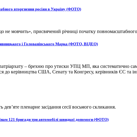
табного вторгнення росіян в Україну (ФОТО)
, що не мовчить», присвячений річниці початку повномасштабног
ропивницького і Голованівського Марка (ФОТО, ВІДЕО)
атріархату – брехню про утиски УПЦ МП, яка систематично сам
 до керівництва США, Сенату та Конгресу, керівників ЄС та ін
ь дев’яте пленарне засідання сесії восьмого скликання.
оїнам 121 бригади три автомобілі швидкої допомоги (ФОТО)