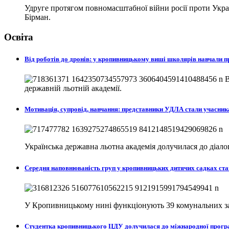
Удруге протягом повномасштабної війни росії проти Україн
Бірман.
Освіта
Від роботів до дронів: у кропивницькому виші школярів навчали
В
державній льотній академії.
Мотивація, супровід, навчання: представники УДЛА стали учасни
Українська державна льотна академія долучилася до діа
Середня наповнюваність груп у кропивницьких дитячих садках ста
У Кропивницькому нині функціонують 39 комунальних закл
Студентка кропивницького ЦДУ долучилася до міжнародної програ