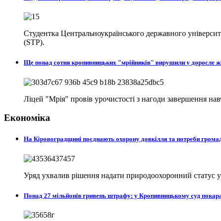
Студентка Центральноукраїнського державного університе
(STP).
Ще понад сотня кропивницьких "мрійників" вирушили у доросле 
Ліцей "Мрія" провів урочистості з нагоди завершення на
Економіка
На Кіровоградщині поєднають охорону довкілля та потреби гром
Уряд ухвалив рішення надати природоохоронний статус у с
Понад 27 мільйонів гривень штрафу: у Кропивницькому суд пока