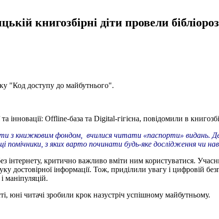
ицькій книгозбірні діти провели бібліор
дку "Код доступу до майбутнього".
 інновації: Offline-база та Digital-гігієна, повідомили в книгозбі
ти з книжковим фондом, вчилися читати «паспорти» видань. Де
ащі помічники, з яких варто починати будь-яке дослідження чи на
без інтернету, критично важливо вміти ним користуватися. Учас
у достовірної інформації. Тож, приділили увагу і цифровій безп
і маніпуляцій.
і, юні читачі зробили крок назустріч успішному майбутньому.