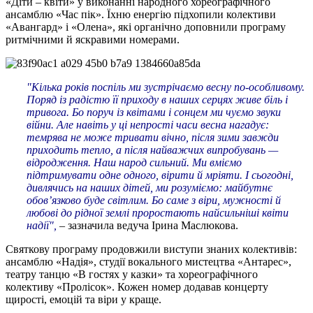
«Діти – квіти» у виконанні народного хореографічного
ансамблю «Час пік». Їхню енергію підхопили колективи
«Авангард» і «Олена», які органічно доповнили програму
ритмічними й яскравими номерами.
"Кілька років поспіль ми зустрічаємо весну по-особливому.
Поряд із радістю її приходу в наших серцях живе біль і
тривога. Бо поруч із квітами і сонцем ми чуємо звуки
війни. Але навіть у ці непрості часи весна нагадує:
темрява не може тривати вічно, після зими завжди
приходить тепло, а після найважчих випробувань —
відродження. Наш народ сильний. Ми вміємо
підтримувати одне одного, вірити й мріяти. І сьогодні,
дивлячись на наших дітей, ми розуміємо: майбутнє
обов’язково буде світлим. Бо саме з віри, мужності й
любові до рідної землі проростають найсильніші квіти
надії",
– зазначила ведуча Ірина Маслюкова.
Святкову програму продовжили виступи знаних колективів:
ансамблю «Надія», студії вокального мистецтва «Антарес»,
театру танцю «В гостях у казки» та хореографічного
колективу «Пролісок». Кожен номер додавав концерту
щирості, емоцій та віри у краще.