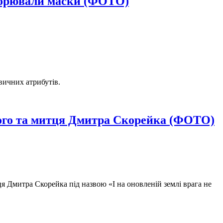
ворювали маски (ФОТО)
вичних атрибутів.
вого та митця Дмитра Скорейка (ФОТО)
я Дмитра Скорейка під назвою «І на оновленій землі врага не