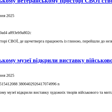
ькому ветеранському просторі СВОЇ ст
вня 2025
торі СВОЇ, де щочетверга працюють із глиною, перейшли до нез
кому музеї відкрили виставку військо
вня 2025
му музеї відкрили виставку художніх творів військового та митц