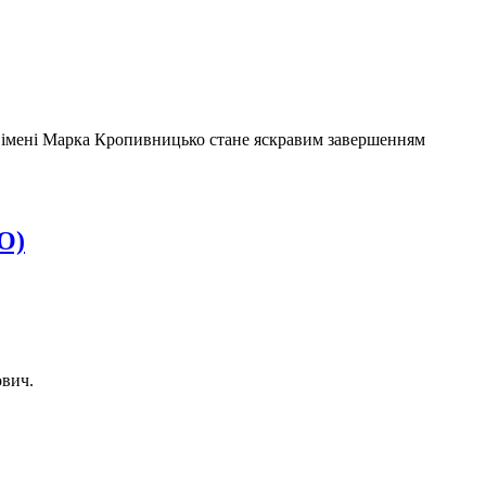
у імені Марка Кропивницько стане яскравим завершенням
О)
ович.