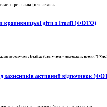
рилася персональна фотовиставка.
ли кропивницькі діти з Італії (ФОТО)
вно повернулися з Італії, де брали участь у мистецькому проєкті "З Украї
д захисників активний відпочинок (ФО
онтери, які звикли працювати без відпусток та канікул.