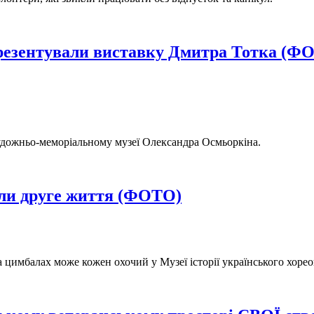
резентували виставку Дмитра Тотка (Ф
удожньо-меморіальному музеї Олександра Осмьоркіна.
ли друге життя (ФОТО)
на цимбалах може кожен охочий у Музеї історії українського хоре