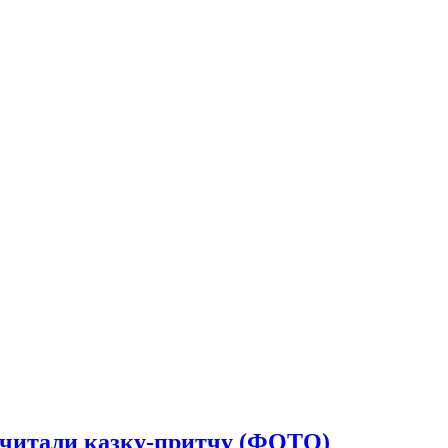
 читали казку-притчу (ФОТО)