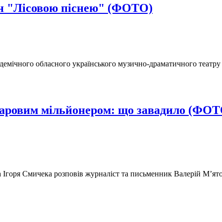
он "Лісовою піснею" (ФОТО)
кадемічного обласного українського музично-драматичного театр
ларовим мільйонером: що завадило (ФОТ
 Ігоря Смичека розповів журналіст та письменник Валерій М’ят