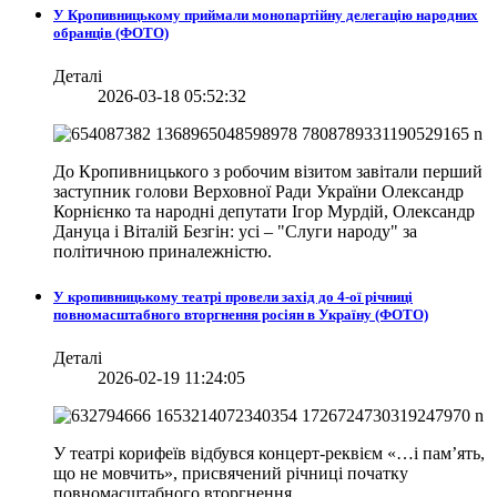
У Кропивницькому приймали монопартійну делегацію народних
обранців (ФОТО)
Деталі
2026-03-18 05:52:32
До Кропивницького з робочим візитом завітали перший
заступник голови Верховної Ради України Олександр
Корнієнко та народні депутати Ігор Мурдій, Олександр
Дануца і Віталій Безгін: усі – "Слуги народу" за
політичною приналежністю.
У кропивницькому театрі провели захід до 4-ої річниці
повномасштабного вторгнення росіян в Україну (ФОТО)
Деталі
2026-02-19 11:24:05
У театрі корифеїв відбувся концерт-реквієм «…і пам’ять,
що не мовчить», присвячений річниці початку
повномасштабного вторгнення.