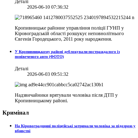
Деталі
2026-06-10 07:36:32
Кропивницьке районне управління поліції ГУНП у
Кіровоградській області розшукує неповнолітнього
Євгенія Городецького, 2011 року народження.
У Кропивницькому районі деблокували постраждалого із
понівеченого авто (ФОТО)
Деталі
2026-06-03 09:51:32
Надзвичайники врятували чоловіка після ДТП у
Кропивницькому районі.
Кримінал
На Кіровоградщині поліцейські затримали чоловіка за підозрою у
вбивстві