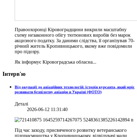
Правоохоронці Кіровоградщини викрили масштабну
схему незаконного обігу тютюнових виробів без марок
акцизного податку. За даними слідства, її організував 70-
річний житель Кропивницького, якому вже повідомили
про підозру.
Як інформує Кіровоградська обласна...
Інтерв'ю
Від окупації до авіаційних технологій: історія курсанта, який мріє
розвивати безпілотну авіацію в Україні (ФОТО)
Деталі
2026-06-12 11:31:40
Під час заходу, присвяченого розвитку ветеранського
підприємництва у Кропивницькому, відвідувачі мали