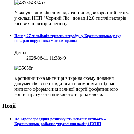
Уряд ухвалив рішення надати природоохоронний статус
у складі НПП "Чорний Ліс" понад 12,8 тисячі гектарів
лісових територій регіону.
Понад 27 мільйонів гривень штрафу: у Кропивницькому суд
покарав порушника митних правил
Деталі
2026-06-11 11:38:49
Кропивницька митниця викрила схему подання
документів із неправдивими відомостями під час
митного оформлення великої партії фосфатидного
концентрату соняшникового та ріпакового.
Події
На Кіровоградщині розшукують неповнолітнього –
Кропивницьке районне управління поліції ГУНП