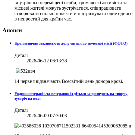
внутрішньо переміщені особи, громадські активісти та
місцеві жителі можуть зустрічатися, співпрацювати,
створювати спільні проєкти й підтримувати одне одного
в непростий для країни час.
Анонси
Кропивничан закликають долучитися до почесної місії (ФОТО)
Деталі
2026-06-12 06:13:38
14 червня відзначають Всесвітній день донора крові.
Родини ветеранів та ветеранок із дітьми запрошують на творчу
зустріч на воді
Деталі
2026-06-09 07:30:03