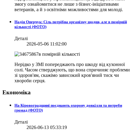
змогу ознайомитися не лише з бізнес-ініціативами
ветеранів, а й з освітніми можливостями для молоді.
Надія Оперчук: Сіль потрібна організму щодня, але в помірній
кількості (ФОТО)
Деталі
2026-05-06 11:02:00
Нерідко у ЗМІ попереджають про шкоду від кухонної
солі. Часом стверджують, що вона спричиняє проблеми
зі здоров'ям, скажімо зависокий кров'яний тиск чи
хвороби серця.
Економіка
На Кіровоградщині поєднають охорону довкілля та потреби
громад (ФОТО)
Деталі
2026-06-13 05:33:19