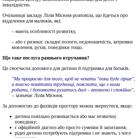
інвалідністю.
Очільниця закладу Лілія Місюня розповіла, що йдеться про
відділення для малюків, які:
– мають особливості розвитку,
– або є ризики: складні пологи, недоношеність, затримки
мовлення, рухів, поведінки тощо.
Що таке послуга раннього втручання?
Це своєчасна допомога для дитини й підтримка для батьків.
"Ми працюємо для того, щоб не чекати "поки буде гірше",
а вчасно помітити труднощі, пояснити, що з ними
робити, і допомогти рухатись далі – впевнено і спокійно",
– зазначає Лілія Місюня.
За допомогою до фахівців простору можна звернутися, якщо:
дитина повільно розвивається або має незвичну
поведінку;
є офіційний діагноз або просто сумніви й запитання;
рідні дитини потребують підтримки і не знають, з чого