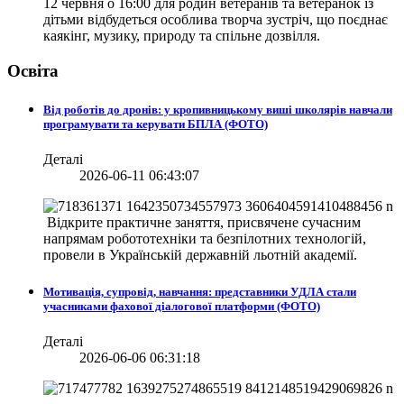
12 червня о 16:00 для родин ветеранів та ветеранок із
дітьми відбудеться особлива творча зустріч, що поєднає
каякінг, музику, природу та спільне дозвілля.
Освіта
Від роботів до дронів: у кропивницькому виші школярів навчали
програмувати та керувати БПЛА (ФОТО)
Деталі
2026-06-11 06:43:07
Відкрите практичне заняття, присвячене сучасним
напрямам робототехніки та безпілотних технологій,
провели в
Українській державній льотній академії.
Мотивація, супровід, навчання: представники УДЛА стали
учасниками фахової діалогової платформи (ФОТО)
Деталі
2026-06-06 06:31:18