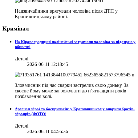
Надзвичайники врятували чоловіка після ДТП у
Кропивницькому районі.
Кримінал
На Кіровоградщині поліцейські затримали чоловіка за підозрою у
вбивстві
Деталі
2026-06-11 12:18:45
Зловмисник під час сварки застрелив свою доньку. За
скоєне йому може загрожувати до п’ятнадцяти років
позбавлення волі.
Арсенал зброї та боєприпасів: у Кропивницькому викрили братів-
зброярів (ФОТО)
Деталі
2026-06-11 04:56:36