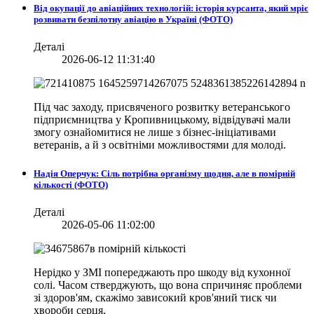
Від окупації до авіаційних технологій: історія курсанта, який мріє
розвивати безпілотну авіацію в Україні (ФОТО)
Деталі
2026-06-12 11:31:40
Під час заходу, присвяченого розвитку ветеранського
підприємництва у Кропивницькому, відвідувачі мали
змогу ознайомитися не лише з бізнес-ініціативами
ветеранів, а й з освітніми можливостями для молоді.
Надія Оперчук: Сіль потрібна організму щодня, але в помірній
кількості (ФОТО)
Деталі
2026-05-06 11:02:00
Нерідко у ЗМІ попереджають про шкоду від кухонної
солі. Часом стверджують, що вона спричиняє проблеми
зі здоров'ям, скажімо зависокий кров'яний тиск чи
хвороби серця.