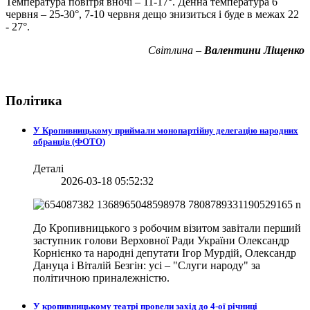
Температура повітря вночі – 11-17°. Денна температура 6
червня – 25-30°, 7-10 червня дещо знизиться і буде в межах 22
- 27°.
Світлина –
Валентини Ліщенко
Політика
У Кропивницькому приймали монопартійну делегацію народних
обранців (ФОТО)
Деталі
2026-03-18 05:52:32
До Кропивницького з робочим візитом завітали перший
заступник голови Верховної Ради України Олександр
Корнієнко та народні депутати Ігор Мурдій, Олександр
Дануца і Віталій Безгін: усі – "Слуги народу" за
політичною приналежністю.
У кропивницькому театрі провели захід до 4-ої річниці