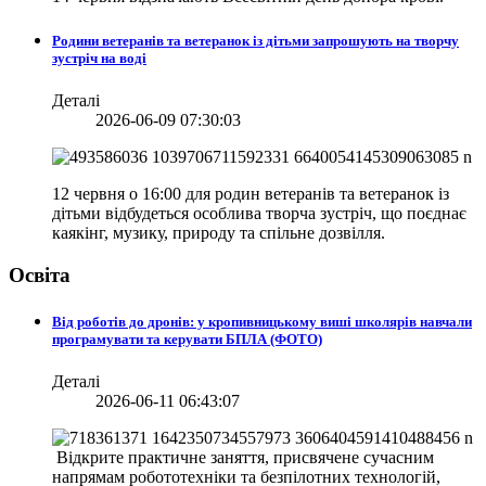
Родини ветеранів та ветеранок із дітьми запрошують на творчу
зустріч на воді
Деталі
2026-06-09 07:30:03
12 червня о 16:00 для родин ветеранів та ветеранок із
дітьми відбудеться особлива творча зустріч, що поєднає
каякінг, музику, природу та спільне дозвілля.
Освіта
Від роботів до дронів: у кропивницькому виші школярів навчали
програмувати та керувати БПЛА (ФОТО)
Деталі
2026-06-11 06:43:07
Відкрите практичне заняття, присвячене сучасним
напрямам робототехніки та безпілотних технологій,