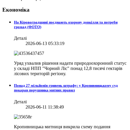
Економіка
На Кіровоградщині поєднають охорону довкілля та потреби
громад (ФОТО)
Деталі
2026-06-13 05:33:19
Уряд ухвалив рішення надати природоохоронний статус
у складі НПП "Чорний Ліс" понад 12,8 тисячі гектарів
лісових територій регіону.
Понад 27 мільйонів гривень штрафу: у Кропивницькому суд
покарав порушника митних правил
Деталі
2026-06-11 11:38:49
Кропивницька митниця викрила схему подання