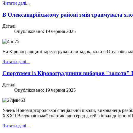
Читати далі...
В Олександрійському районі змія травмувала хл
Деталі
Опубліковано: 19 червня 2025
На Кіровоградщині зареєстрували випадок, коли в Онуфріївські
Читати далі...
Спортсмен із Кіровоградщини виборов "золото" 
Деталі
Опубліковано: 19 червня 2025
Учень Новомиргородської спеціальної школи, вихованець реабі
ХХХІІ Всеукраїнської спартакіади серед дітей з інвалідністю «П
Читати далі...