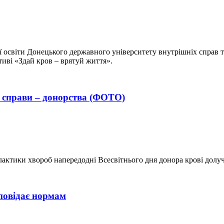
ої освіти Донецького державного університету внутрішніх справ 
ативі «Здай кров – врятуй життя».
 справи – донорства (ФОТО)
лактики хвороб напередодні Всесвітнього дня донора крові долуч
повідає нормам