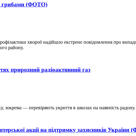
и грибами (ФОТО)
профілактики хвороб надійшло екстрене повідомлення про випад
ого району.
ттях природний радіоактивний газ
у, зокрема — перевіряють укриття в школах на наявність радону.
терської акції на підтримку захисників України 