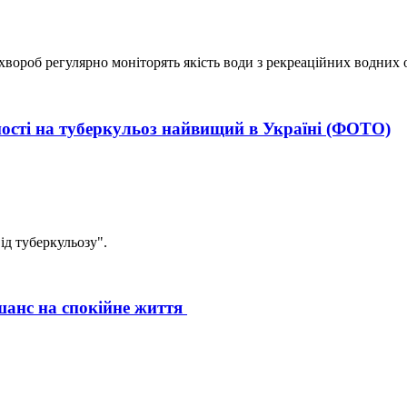
вороб регулярно моніторять якість води з рекреаційних водних о
ості на туберкульоз найвищий в Україні (ФОТО)
ід туберкульозу".
шанс на спокійне життя