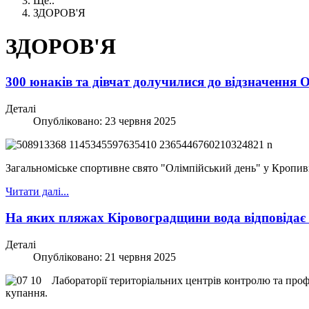
Ще..
ЗДОРОВ'Я
ЗДОРОВ'Я
300 юнаків та дівчат долучилися до відзначенн
Деталі
Опубліковано: 23 червня 2025
Загальноміське спортивне свято "Олімпійський день" у Кропивн
Читати далі...
На яких пляжах Кіровоградщини вода відповідає
Деталі
Опубліковано: 21 червня 2025
Лабораторії територіальних центрів контролю та проф
купання.