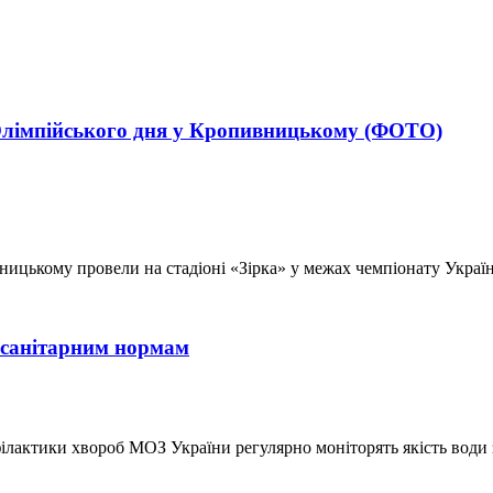
я Олімпійського дня у Кропивницькому (ФОТО)
ицькому провели на стадіоні «Зірка» у межах чемпіонату України
 санітарним нормам
ілактики хвороб МОЗ України регулярно моніторять якість води з