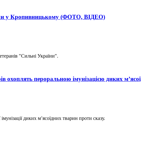
ели у Кропивницькому (ФОТО, ВІДЕО)
теранів "Сильні України".
ів охоплять пероральною імунізацією диких м’ясо
імунізації диких м’ясоїдних тварин проти сказу.