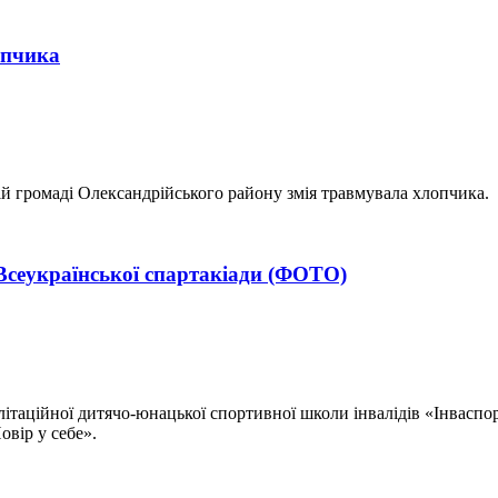
опчика
й громаді Олександрійського району змія травмувала хлопчика.
Всеукраїнської спартакіади (ФОТО)
літаційної дитячо-юнацької спортивної школи інвалідів «Інвасп
овір у себе».