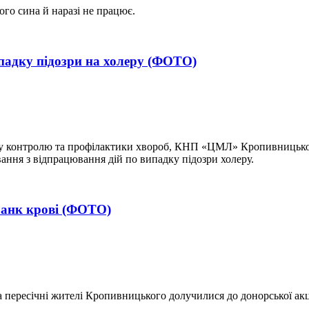
ого сина й наразі не працює.
падку підозри на холеру (ФОТО)
тру контролю та профілактики хвороб, КНП «ЦМЛ» Кропивницької 
ння з відпрацювання дій по випадку підозри холеру.
банк крові (ФОТО)
 пересічні жителі Кропивницького долучилися до донорської акц